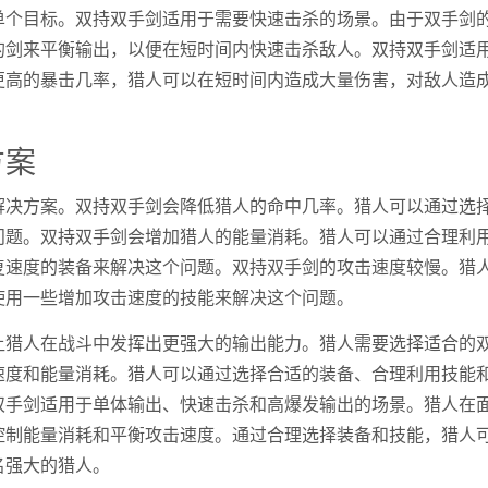
单个目标。双持双手剑适用于需要快速击杀的场景。由于双手剑
的剑来平衡输出，以便在短时间内快速击杀敌人。双持双手剑适
更高的暴击几率，猎人可以在短时间内造成大量伤害，对敌人造
方案
解决方案。双持双手剑会降低猎人的命中几率。猎人可以通过选
问题。双持双手剑会增加猎人的能量消耗。猎人可以通过合理利
复速度的装备来解决这个问题。双持双手剑的攻击速度较慢。猎
使用一些增加攻击速度的技能来解决这个问题。
让猎人在战斗中发挥出更强大的输出能力。猎人需要选择适合的
速度和能量消耗。猎人可以通过选择合适的装备、合理利用技能
双手剑适用于单体输出、快速击杀和高爆发输出的场景。猎人在
控制能量消耗和平衡攻击速度。通过合理选择装备和技能，猎人
名强大的猎人。