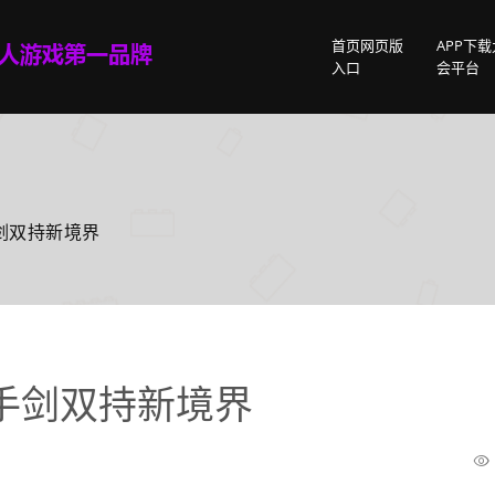
首页网页版
APP下
入口
会平台
剑双持新境界
手剑双持新境界