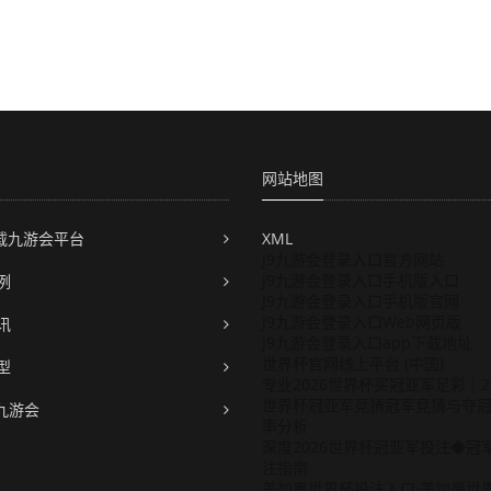
网站地图
下载九游会平台
XML
J9九游会登录入口官方网站
J9九游会登录入口手机版入口
例
J9九游会登录入口手机版官网
J9九游会登录入口Web网页版
讯
J9九游会登录入口app下载地址
世界杯官网线上平台 (中国)
型
专业2026世界杯买冠亚军足彩｜20
世界杯冠亚军竞猜冠军竞猜与夺
9九游会
率分析
深度2026世界杯冠亚军投注◆冠
注指南
美加墨世界杯投注入口·美加墨世