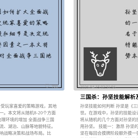
700
2026-04-15 02:31:56
三国杀：孙坚技能解析
备受玩家喜爱的策略游戏，其地
孙坚技能如何判断 孙坚是《
。本文将从随机8-20个方面
世。在游戏中，孙坚的技能设
地理环境的增加 全面战争三国
将从随机的几个方面对孙坚的
流、湖泊、山脉等地貌特征。
用孙坚。 技能一：激昂 孙坚
响战略决策和战场布局。比
坚在每回合摸牌阶段额外摸一