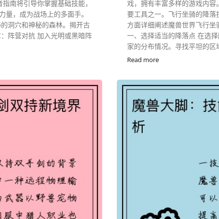
者指南将引导你掌握基础技能，
戏，拥有丰富多样的游戏内容
力量，成为战场上的多面手。
要工具之一。飞行坐骑的降落
秘的洞穴和神秘的森林。揭开古
方面详细阐述魔兽世界飞行坐
：阵营对抗 加入光明或黑暗阵
一、选择适当的降落点 在选择
家的分布情况。寻找平坦的区域
Read more