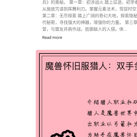
兵》的奥秘。 第一章：初涉战火 踏上征途，初学
从施放咒语到挥舞利刃。掌握元素法术，驾驭时空
第二章：无尽探索 踏上广阔的奇幻大地，探索隐
代秘密，寻找强大的神器，增强你的力量。 第三章
营，与盟友并肩作战，抵御敌人的入侵。体...
Read more