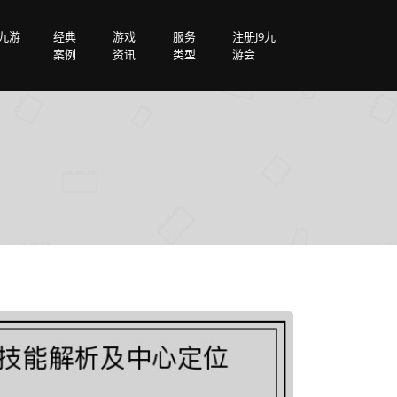
载九游
经典
游戏
服务
注册J9九
案例
资讯
类型
游会