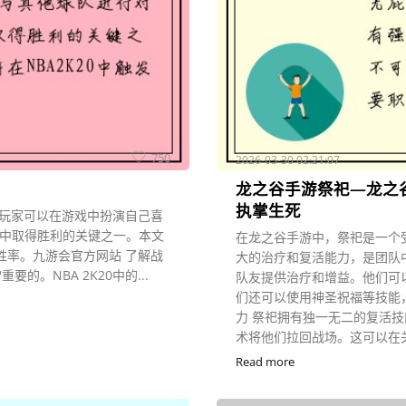
750
2026-03-30 02:21:07
龙之谷手游祭祀—龙之
执掌生死
戏，玩家可以在游戏中扮演自己喜
戏中取得胜利的关键之一。本文
在龙之谷手游中，祭祀是一个
的胜率。九游会官方网站 了解战
大的治疗和复活能力，是团队
。NBA 2K20中的...
队友提供治疗和增益。他们可
们还可以使用神圣祝福等技能
力 祭祀拥有独一无二的复活
术将他们拉回战场。这可以在关
Read more