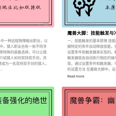
835
2026-03-24 02:26:28
魔兽大脚：技能触发与
界中一种远程物理输出职业，以
一、技能触发的基本原理 技
中，猎人职业也有一些不同寻
据特定的条件自动释放技能，
常特殊的装备选择，可以让猎
设置条件和触发器来实现的。
介绍猎人如何双持双手剑，并
触发器就会自动执行相应的操
要成为一名双持双手剑的猎人，
现，通过设置条件和触发器，
.
的设置方法 在魔兽大脚中，设置
Read more